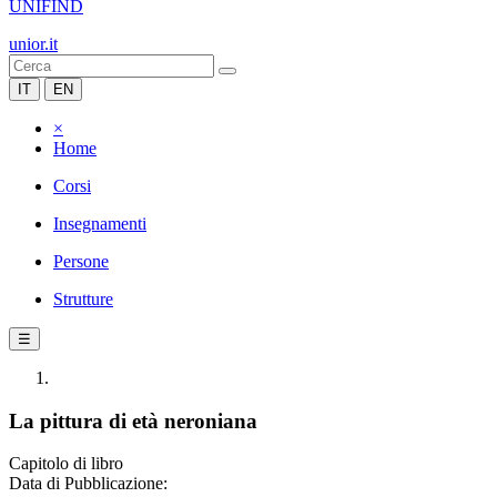
UNIFIND
unior.it
IT
EN
×
Home
Corsi
Insegnamenti
Persone
Strutture
☰
La pittura di età neroniana
Capitolo di libro
Data di Pubblicazione: