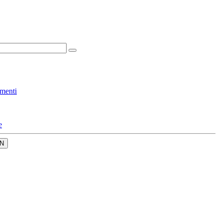
menti
e
N