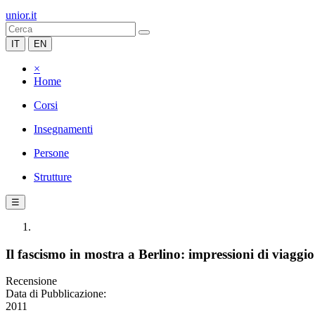
unior.it
IT
EN
×
Home
Corsi
Insegnamenti
Persone
Strutture
☰
Il fascismo in mostra a Berlino: impressioni di viaggio
Recensione
Data di Pubblicazione:
2011