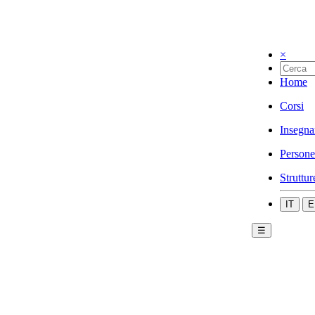
×
Home
Corsi
Insegna
Persone
Struttur
IT
E
☰