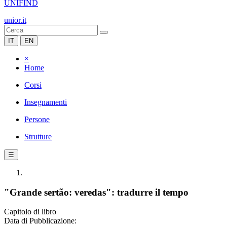
UNIFIND
unior.it
IT
EN
×
Home
Corsi
Insegnamenti
Persone
Strutture
☰
"Grande sertão: veredas": tradurre il tempo
Capitolo di libro
Data di Pubblicazione: