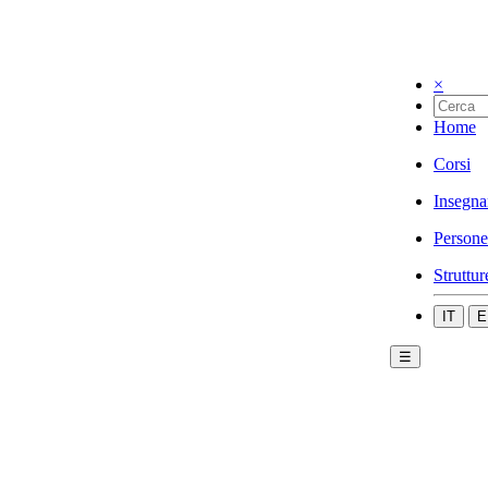
×
Home
Corsi
Insegna
Persone
Struttur
IT
E
☰