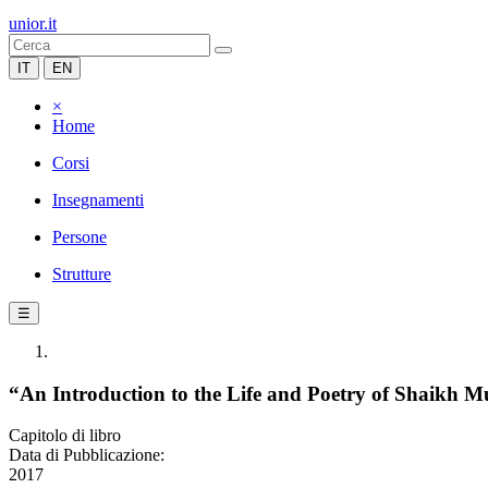
unior.it
IT
EN
×
Home
Corsi
Insegnamenti
Persone
Strutture
☰
“An Introduction to the Life and Poetry of Shaik
Capitolo di libro
Data di Pubblicazione:
2017