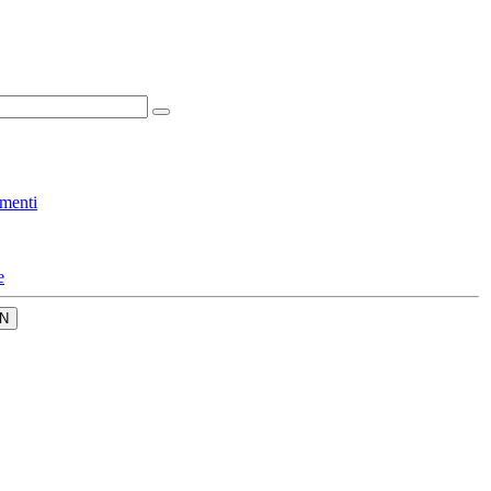
menti
e
N