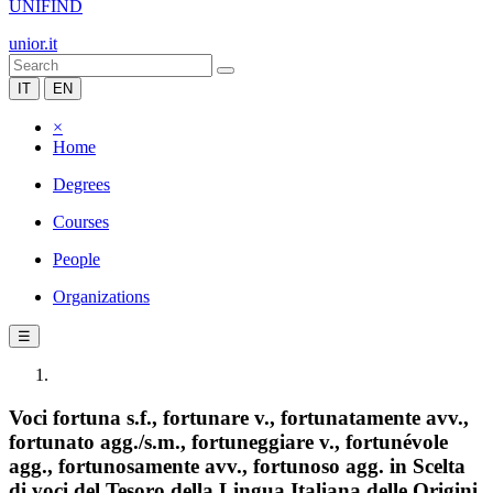
UNIFIND
unior.it
IT
EN
×
Home
Degrees
Courses
People
Organizations
☰
Voci fortuna s.f., fortunare v., fortunatamente avv.,
fortunato agg./s.m., fortuneggiare v., fortunévole
agg., fortunosamente avv., fortunoso agg. in Scelta
di voci del Tesoro della Lingua Italiana delle Origini