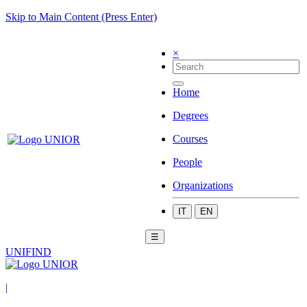
Skip to Main Content (Press Enter)
×
Home
Degrees
Courses
People
Organizations
IT
EN
☰
UNIFIND
|