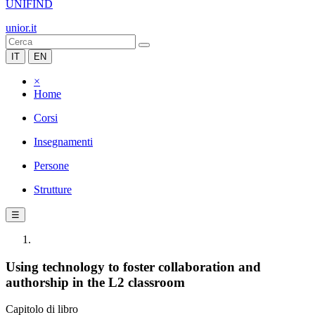
UNIFIND
unior.it
IT
EN
×
Home
Corsi
Insegnamenti
Persone
Strutture
☰
Using technology to foster collaboration and
authorship in the L2 classroom
Capitolo di libro