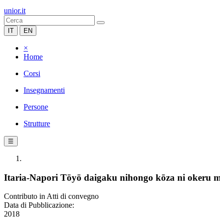
unior.it
IT
EN
×
Home
Corsi
Insegnamenti
Persone
Strutture
☰
Itaria-Napori Tōyō daigaku nihongo kōza ni okeru m
Contributo in Atti di convegno
Data di Pubblicazione:
2018