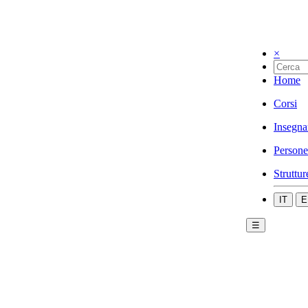
×
Home
Corsi
Insegna
Persone
Struttur
IT
E
☰