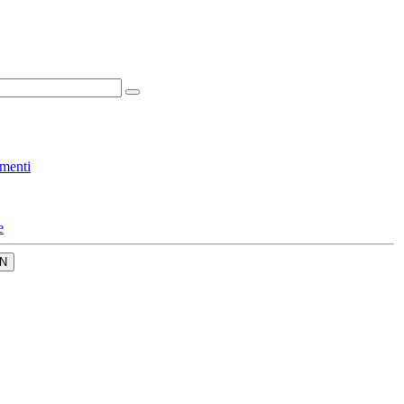
menti
e
N