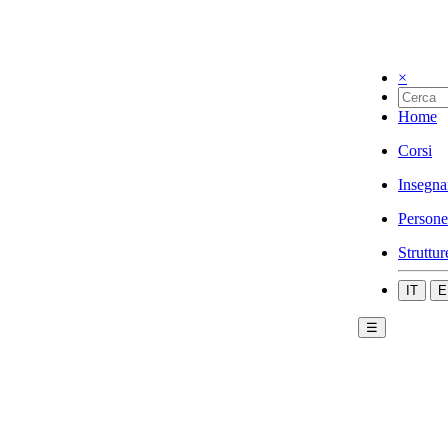
×
Home
Corsi
Insegna
Persone
Struttur
IT
E
☰