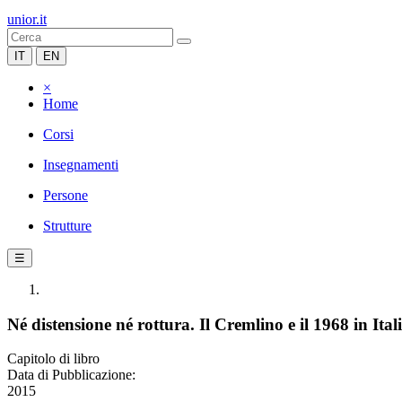
unior.it
IT
EN
×
Home
Corsi
Insegnamenti
Persone
Strutture
☰
Né distensione né rottura. Il Cremlino e il 1968 in Ital
Capitolo di libro
Data di Pubblicazione:
2015