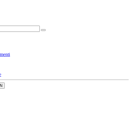
menti
e
N