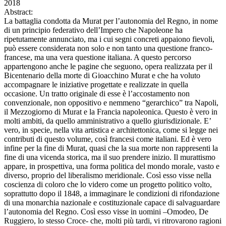
2018
Abstract:
La battaglia condotta da Murat per l’autonomia del Regno, in nome
di un principio federativo dell’Impero che Napoleone ha
ripetutamente annunciato, ma i cui segni concreti appaiono fievoli,
può essere considerata non solo e non tanto una questione franco-
francese, ma una vera questione italiana. A questo percorso
appartengono anche le pagine che seguono, opera realizzata per il
Bicentenario della morte di Gioacchino Murat e che ha voluto
accompagnare le iniziative progettate e realizzate in quella
occasione. Un tratto originale di esse è l’accostamento non
convenzionale, non oppositivo e nemmeno “gerarchico” tra Napoli,
il Mezzogiorno di Murat e la Francia napoleonica. Questo è vero in
molti ambiti, da quello amministrativo a quello giurisdizionale. E’
vero, in specie, nella vita artistica e architettonica, come si legge nei
contributi di questo volume, così francesi come italiani. Ed è vero
infine per la fine di Murat, quasi che la sua morte non rappresenti la
fine di una vicenda storica, ma il suo prendere inizio. Il murattismo
appare, in prospettiva, una forma politica del mondo morale, vasto e
diverso, proprio del liberalismo meridionale. Così esso visse nella
coscienza di coloro che lo videro come un progetto politico volto,
soprattutto dopo il 1848, a immaginare le condizioni di rifondazione
di una monarchia nazionale e costituzionale capace di salvaguardare
l’autonomia del Regno. Così esso visse in uomini –Omodeo, De
Ruggiero, lo stesso Croce- che, molti più tardi, vi ritrovarono ragioni