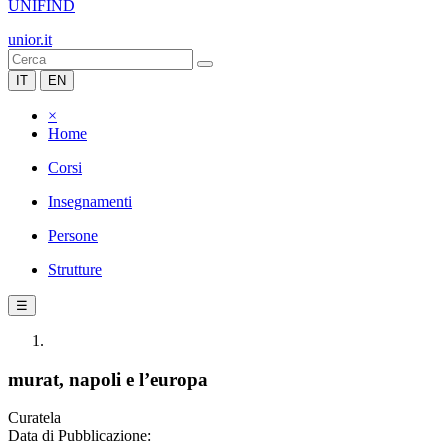
UNIFIND
unior.it
IT
EN
×
Home
Corsi
Insegnamenti
Persone
Strutture
☰
murat, napoli e l’europa
Curatela
Data di Pubblicazione: