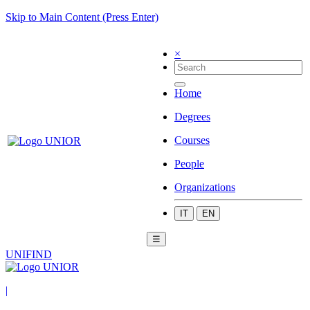
Skip to Main Content (Press Enter)
×
Home
Degrees
Courses
People
Organizations
IT
EN
☰
UNIFIND
|