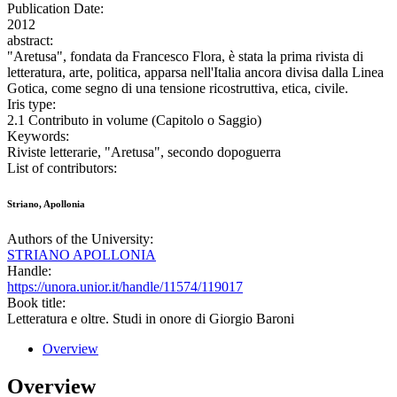
Publication Date:
2012
abstract:
"Aretusa", fondata da Francesco Flora, è stata la prima rivista di
letteratura, arte, politica, apparsa nell'Italia ancora divisa dalla Linea
Gotica, come segno di una tensione ricostruttiva, etica, civile.
Iris type:
2.1 Contributo in volume (Capitolo o Saggio)
Keywords:
Riviste letterarie, "Aretusa", secondo dopoguerra
List of contributors:
Striano, Apollonia
Authors of the University:
STRIANO APOLLONIA
Handle:
https://unora.unior.it/handle/11574/119017
Book title:
Letteratura e oltre. Studi in onore di Giorgio Baroni
Overview
Overview