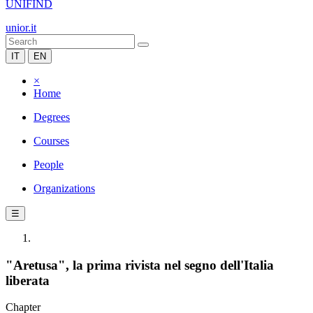
UNIFIND
unior.it
IT
EN
×
Home
Degrees
Courses
People
Organizations
☰
"Aretusa", la prima rivista nel segno dell'Italia
liberata
Chapter