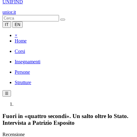
UNIFIND
unior.it
IT
EN
×
Home
Corsi
Insegnamenti
Persone
Strutture
☰
Fuori in «quattro secondi». Un salto oltre lo Stato.
Intervista a Patrizio Esposito
Recensione