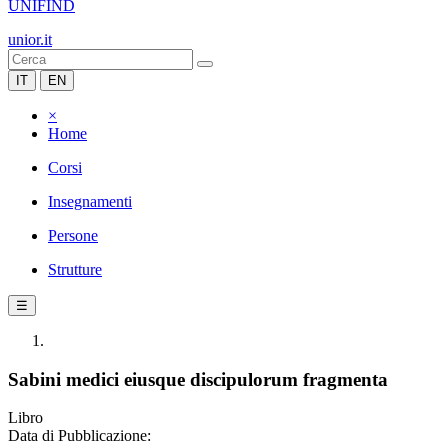
UNIFIND
unior.it
IT
EN
×
Home
Corsi
Insegnamenti
Persone
Strutture
☰
Sabini medici eiusque discipulorum fragmenta
Libro
Data di Pubblicazione: