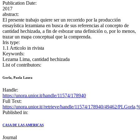
Publication Date:
2017
abstract:
El presente trabajo quiere ser un recorrido por la producción
ensayística lezamiana en busca de sus referencias al concepto de
cantidad hechizada, a fin de esbozar una definición o, por lo menos,
trazar un mapa conceptual que la comprenda.
Iris type:
1.1 Articolo in rivista
Keywords:
Lezama Lima, cantidad hechizada
List of contributors:
Gorla, Paola Laura
Handle:
https://unora.unior.it/handle/11574/178940
Full Text:
https://unora.unior.it//retrieve/handle/11574/178940/49462/P
Published in:
CASA DE LAS AMERICAS
Journal