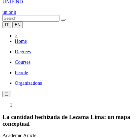
UNIFIND
unior.it
IT
EN
×
Home
Degrees
Courses
People
Organizations
☰
La cantidad hechizada de Lezama Lima: un mapa
conceptual
Academic Article