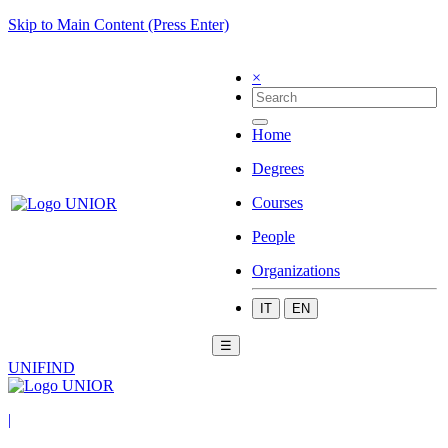
Skip to Main Content (Press Enter)
×
Home
Degrees
Courses
People
Organizations
IT
EN
☰
UNIFIND
|