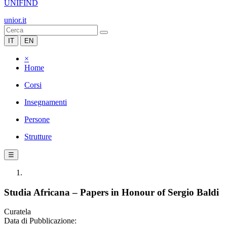
UNIFIND
unior.it
IT
EN
×
Home
Corsi
Insegnamenti
Persone
Strutture
☰
Studia Africana – Papers in Honour of Sergio Baldi
Curatela
Data di Pubblicazione: