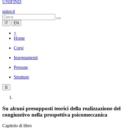
UNIFIND
unior.it
IT
EN
×
Home
Corsi
Insegnamenti
Persone
Strutture
☰
Su alcuni presupposti teorici della realizzazione del
congiuntivo nella prospettiva psicomeccanica
Capitolo di libro