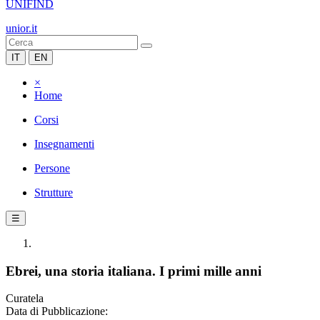
UNIFIND
unior.it
IT
EN
×
Home
Corsi
Insegnamenti
Persone
Strutture
☰
Ebrei, una storia italiana. I primi mille anni
Curatela
Data di Pubblicazione: