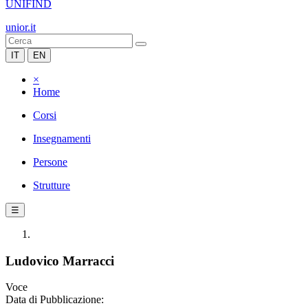
UNIFIND
unior.it
IT
EN
×
Home
Corsi
Insegnamenti
Persone
Strutture
☰
Ludovico Marracci
Voce
Data di Pubblicazione: