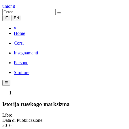
unior.it
IT
EN
×
Home
Corsi
Insegnamenti
Persone
Strutture
☰
Istorija russkogo marksizma
Libro
Data di Pubblicazione:
2016