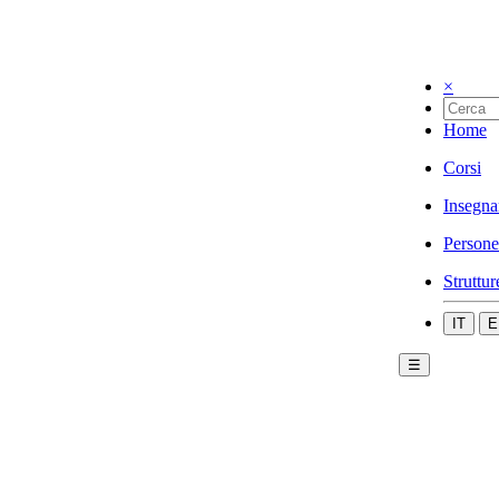
×
Home
Corsi
Insegna
Persone
Struttur
IT
E
☰