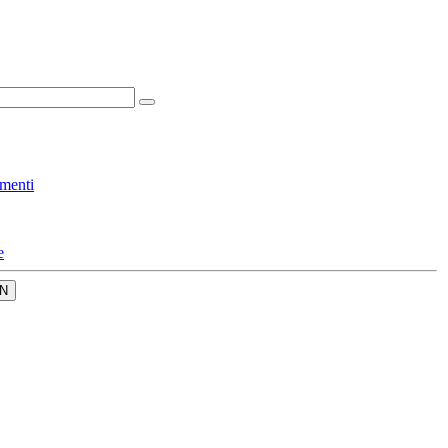
menti
e
N