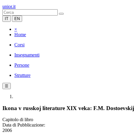
unior.it
IT
EN
×
Home
Corsi
Insegnamenti
Persone
Strutture
☰
Ikona v russkoj literaturе XIX veka: F.M. Dostoevskij 
Capitolo di libro
Data di Pubblicazione:
2006