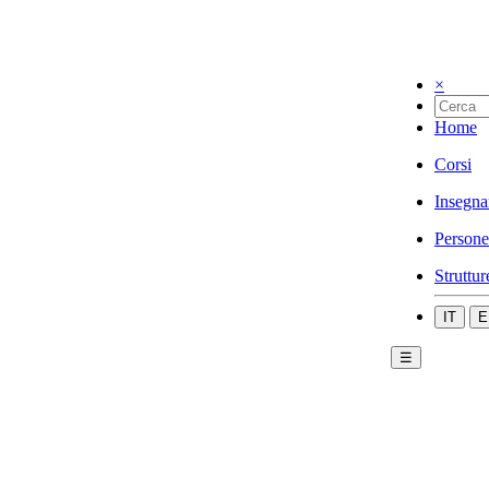
×
Home
Corsi
Insegna
Persone
Struttur
IT
E
☰