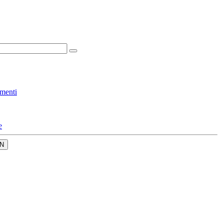
menti
e
N