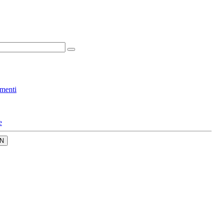
menti
e
N