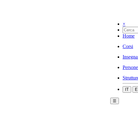
×
Home
Corsi
Insegna
Persone
Struttur
IT
E
☰