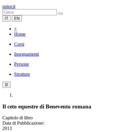
unior.it
IT
EN
×
Home
Corsi
Insegnamenti
Persone
Strutture
☰
Il ceto equestre di Benevento romana
Capitolo di libro
Data di Pubblicazione:
2013