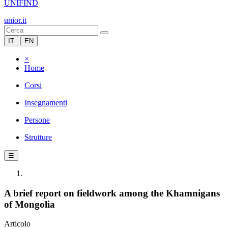
UNIFIND
unior.it
IT
EN
×
Home
Corsi
Insegnamenti
Persone
Strutture
☰
A brief report on fieldwork among the Khamnigans
of Mongolia
Articolo