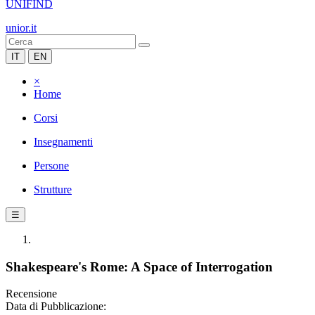
UNIFIND
unior.it
IT
EN
×
Home
Corsi
Insegnamenti
Persone
Strutture
☰
Shakespeare's Rome: A Space of Interrogation
Recensione
Data di Pubblicazione: