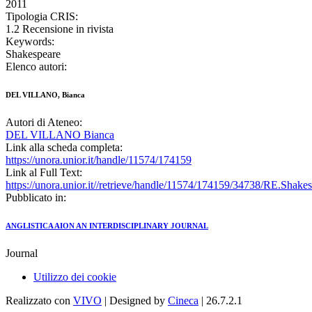
2011
Tipologia CRIS:
1.2 Recensione in rivista
Keywords:
Shakespeare
Elenco autori:
DEL VILLANO, Bianca
Autori di Ateneo:
DEL VILLANO Bianca
Link alla scheda completa:
https://unora.unior.it/handle/11574/174159
Link al Full Text:
https://unora.unior.it//retrieve/handle/11574/174159/34738/RE.Sha
Pubblicato in:
ANGLISTICA AION AN INTERDISCIPLINARY JOURNAL
Journal
Utilizzo dei cookie
Realizzato con
VIVO
| Designed by
Cineca
| 26.7.2.1