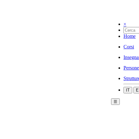
×
Home
Corsi
Insegna
Persone
Struttur
IT
E
☰