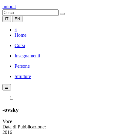
unior.it
IT
EN
×
Home
Corsi
Insegnamenti
Persone
Strutture
☰
-ovsky
Voce
Data di Pubblicazione:
2016