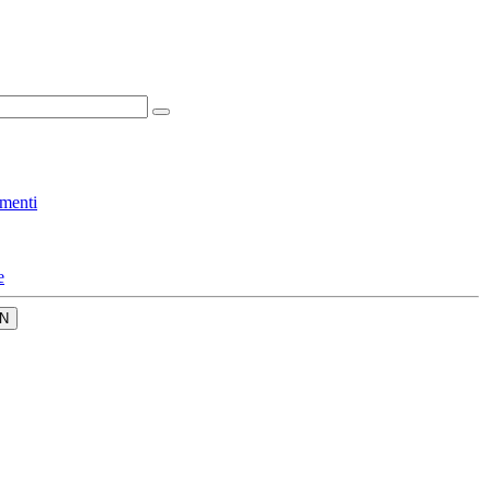
menti
e
N