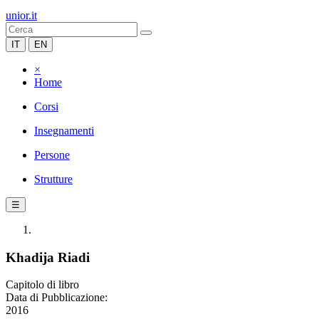
unior.it
IT
EN
×
Home
Corsi
Insegnamenti
Persone
Strutture
☰
Khadija Riadi
Capitolo di libro
Data di Pubblicazione:
2016