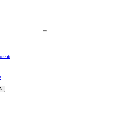
menti
e
N