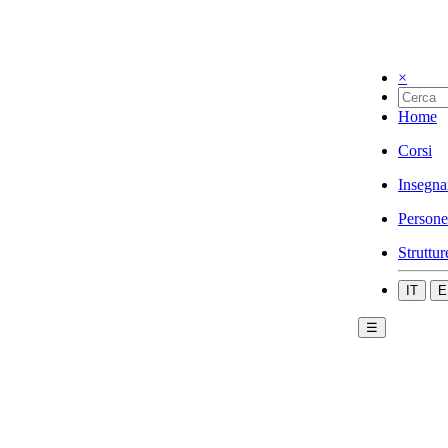
×
Home
Corsi
Insegna
Persone
Struttur
IT
E
☰