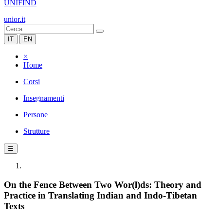
UNIFIND
unior.it
IT
EN
×
Home
Corsi
Insegnamenti
Persone
Strutture
☰
On the Fence Between Two Wor(l)ds: Theory and
Practice in Translating Indian and Indo-Tibetan
Texts