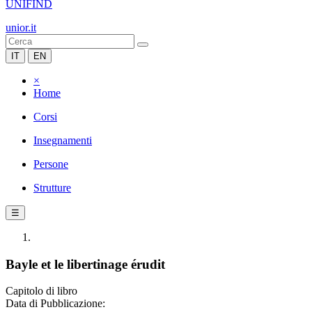
UNIFIND
unior.it
IT
EN
×
Home
Corsi
Insegnamenti
Persone
Strutture
☰
Bayle et le libertinage érudit
Capitolo di libro
Data di Pubblicazione: