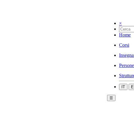
×
Home
Corsi
Insegna
Persone
Struttur
IT
E
☰