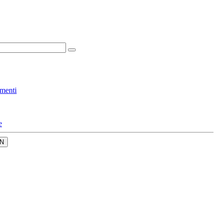
menti
e
N