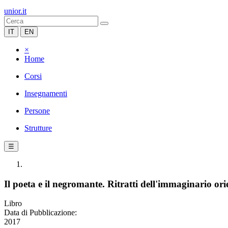
unior.it
IT
EN
×
Home
Corsi
Insegnamenti
Persone
Strutture
☰
Il poeta e il negromante. Ritratti dell'immaginario ori
Libro
Data di Pubblicazione:
2017