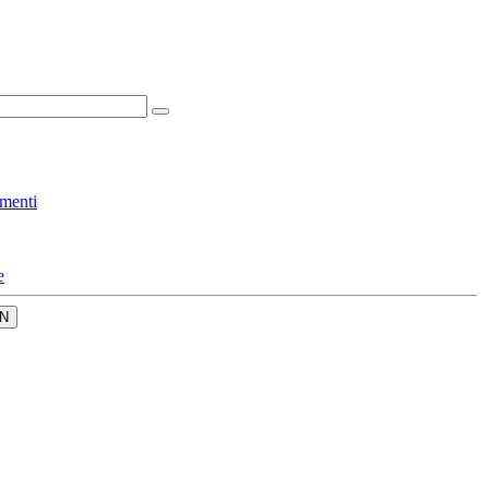
menti
e
N