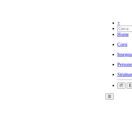
×
Home
Corsi
Insegna
Persone
Struttur
IT
E
☰