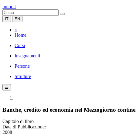
unior.it
IT
EN
×
Home
Corsi
Insegnamenti
Persone
Strutture
☰
Banche, credito ed economia nel Mezzogiorno continent
Capitolo di libro
Data di Pubblicazione:
2008