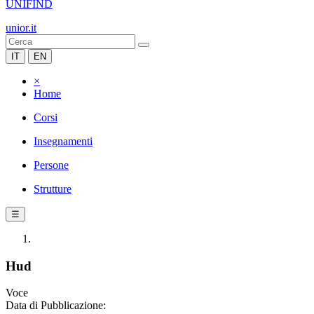
UNIFIND
unior.it
IT
EN
×
Home
Corsi
Insegnamenti
Persone
Strutture
☰
Hud
Voce
Data di Pubblicazione: