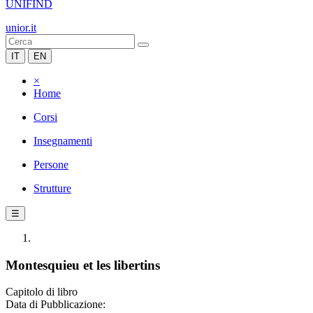
UNIFIND
unior.it
IT
EN
×
Home
Corsi
Insegnamenti
Persone
Strutture
☰
Montesquieu et les libertins
Capitolo di libro
Data di Pubblicazione: