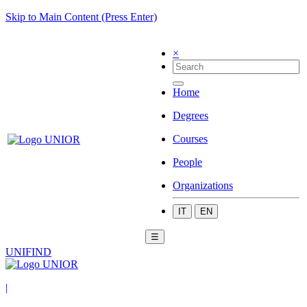
Skip to Main Content (Press Enter)
×
Home
Degrees
Courses
People
Organizations
IT
EN
☰
UNIFIND
|