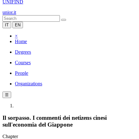
UNIFIND
unior.it
IT
EN
×
Home
Degrees
Courses
People
Organizations
☰
Il sorpasso. I commenti dei netizens cinesi
sull'economia del Giappone
Chapter