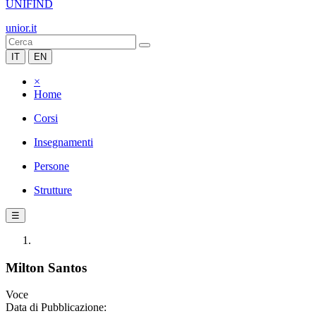
UNIFIND
unior.it
IT
EN
×
Home
Corsi
Insegnamenti
Persone
Strutture
☰
Milton Santos
Voce
Data di Pubblicazione: