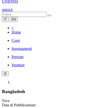
UNIFIND
unior.it
IT
EN
×
Home
Corsi
Insegnamenti
Persone
Strutture
☰
Bangladesh
Voce
Data di Pubblicazione: