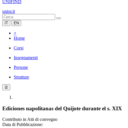
UNIFIND
unior.it
IT
EN
×
Home
Corsi
Insegnamenti
Persone
Strutture
☰
Ediciones napolitanas del Quijote durante el s. XIX
Contributo in Atti di convegno
Data di Pubblicazione: