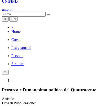
UNIFIND
unior.it
IT
EN
×
Home
Corsi
Insegnamenti
Persone
Strutture
☰
Petrarca e l'umanesimo politico del Quattrocento
Articolo
Data di Pubblicazione: