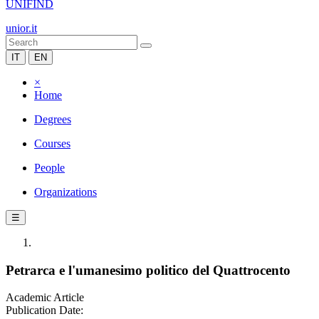
UNIFIND
unior.it
IT
EN
×
Home
Degrees
Courses
People
Organizations
☰
Petrarca e l'umanesimo politico del Quattrocento
Academic Article
Publication Date: