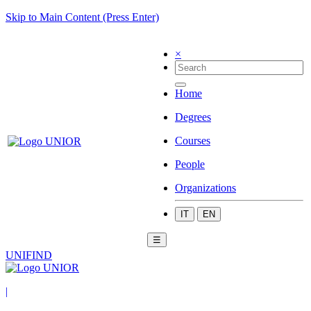
Skip to Main Content (Press Enter)
×
Home
Degrees
Courses
People
Organizations
IT
EN
☰
UNIFIND
|