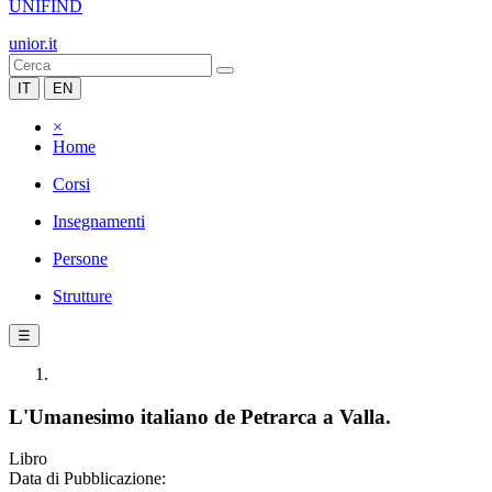
UNIFIND
unior.it
IT
EN
×
Home
Corsi
Insegnamenti
Persone
Strutture
☰
L'Umanesimo italiano de Petrarca a Valla.
Libro
Data di Pubblicazione: