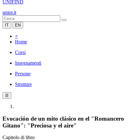
UNIFIND
unior.it
IT
EN
×
Home
Corsi
Insegnamenti
Persone
Strutture
☰
Evocación de un mito clásico en el "Romancero
Gitano": "Preciosa y el aire"
Capitolo di libro