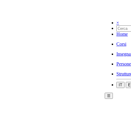
×
Home
Corsi
Insegna
Persone
Struttur
IT
E
☰