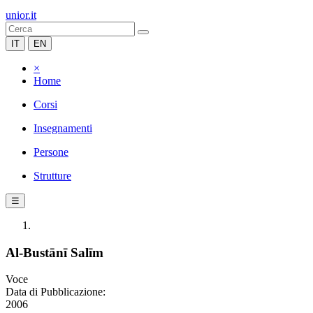
unior.it
IT
EN
×
Home
Corsi
Insegnamenti
Persone
Strutture
☰
Al-Bustānī Salīm
Voce
Data di Pubblicazione:
2006