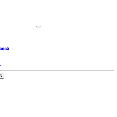
menti
e
N