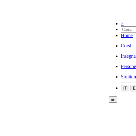
×
Home
Corsi
Insegna
Persone
Struttur
IT
E
☰