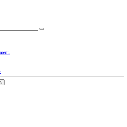
menti
e
N