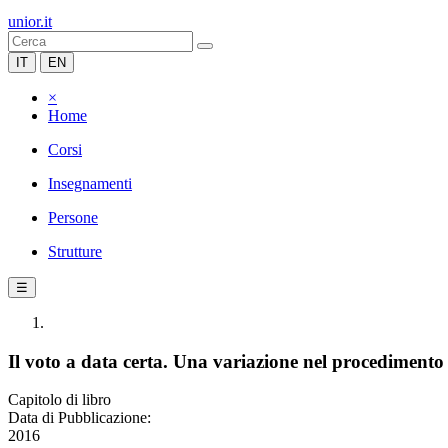
unior.it
IT
EN
×
Home
Corsi
Insegnamenti
Persone
Strutture
☰
Il voto a data certa. Una variazione nel procedimento l
Capitolo di libro
Data di Pubblicazione:
2016