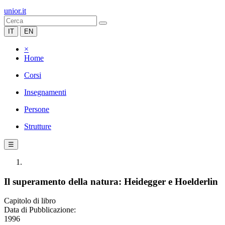
unior.it
IT
EN
×
Home
Corsi
Insegnamenti
Persone
Strutture
☰
Il superamento della natura: Heidegger e Hoelderlin
Capitolo di libro
Data di Pubblicazione:
1996