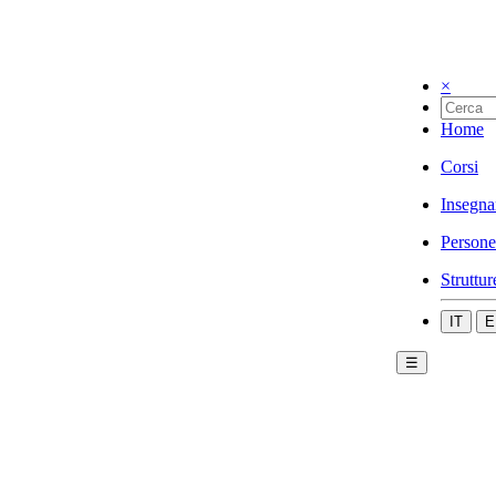
×
Home
Corsi
Insegna
Persone
Struttur
IT
E
☰