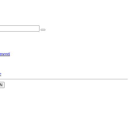
menti
e
N