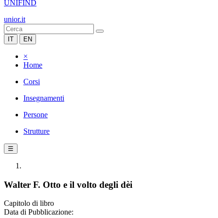
UNIFIND
unior.it
IT
EN
×
Home
Corsi
Insegnamenti
Persone
Strutture
☰
Walter F. Otto e il volto degli dèi
Capitolo di libro
Data di Pubblicazione: