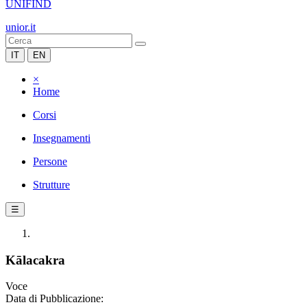
UNIFIND
unior.it
IT
EN
×
Home
Corsi
Insegnamenti
Persone
Strutture
☰
Kālacakra
Voce
Data di Pubblicazione: