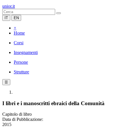
unior.it
IT
EN
×
Home
Corsi
Insegnamenti
Persone
Strutture
☰
I libri e i manoscritti ebraici della Comunità
Capitolo di libro
Data di Pubblicazione:
2015