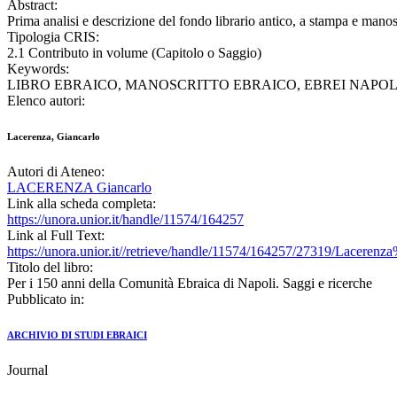
Abstract:
Prima analisi e descrizione del fondo librario antico, a stampa e mano
Tipologia CRIS:
2.1 Contributo in volume (Capitolo o Saggio)
Keywords:
LIBRO EBRAICO, MANOSCRITTO EBRAICO, EBREI NAPOL
Elenco autori:
Lacerenza, Giancarlo
Autori di Ateneo:
LACERENZA Giancarlo
Link alla scheda completa:
https://unora.unior.it/handle/11574/164257
Link al Full Text:
https://unora.unior.it//retrieve/handle/11574/164257/27319/Lac
Titolo del libro:
Per i 150 anni della Comunità Ebraica di Napoli. Saggi e ricerche
Pubblicato in:
ARCHIVIO DI STUDI EBRAICI
Journal