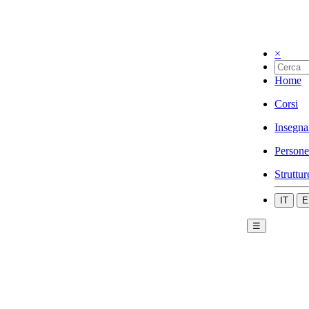
×
Home
Corsi
Insegna
Persone
Struttur
IT
E
☰