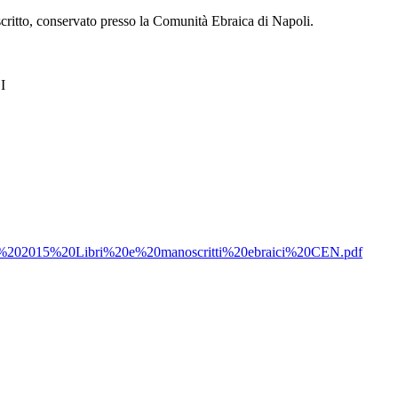
scritto, conservato presso la Comunità Ebraica di Napoli.
I
erenza%202015%20Libri%20e%20manoscritti%20ebraici%20CEN.pdf