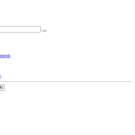
menti
e
N