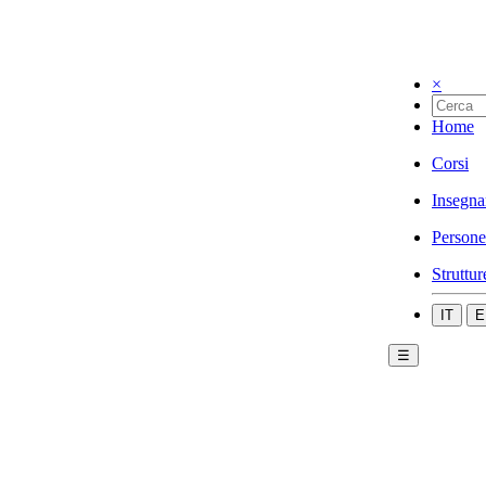
×
Home
Corsi
Insegna
Persone
Struttur
IT
E
☰