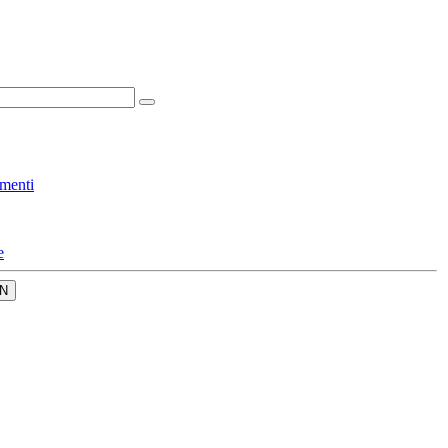
menti
e
N