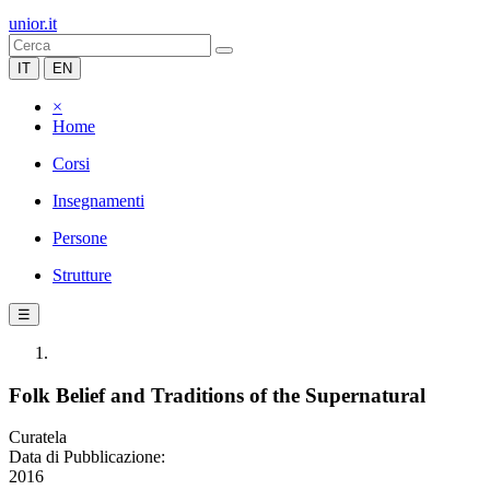
unior.it
IT
EN
×
Home
Corsi
Insegnamenti
Persone
Strutture
☰
Folk Belief and Traditions of the Supernatural
Curatela
Data di Pubblicazione:
2016