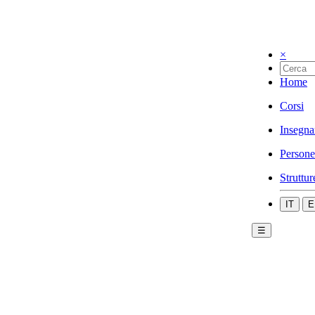
×
Home
Corsi
Insegna
Persone
Struttur
IT
E
☰