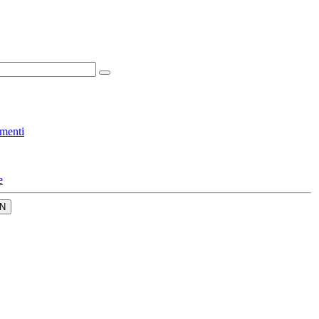
menti
e
N