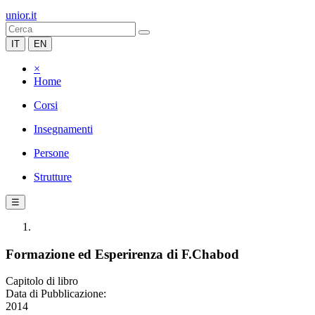
unior.it
IT
EN
×
Home
Corsi
Insegnamenti
Persone
Strutture
☰
Formazione ed Esperirenza di F.Chabod
Capitolo di libro
Data di Pubblicazione:
2014