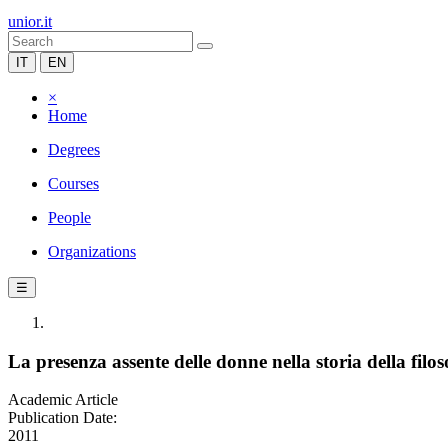
unior.it
IT
EN
×
Home
Degrees
Courses
People
Organizations
☰
La presenza assente delle donne nella storia della filos
Academic Article
Publication Date:
2011