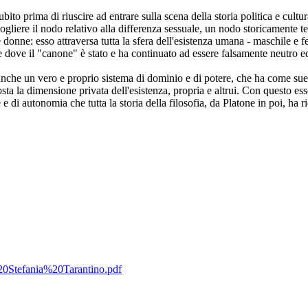
o prima di riuscire ad entrare sulla scena della storia politica e cultur
ciogliere il nodo relativo alla differenza sessuale, un nodo storicamente 
donne: esso attraversa tutta la sfera dell'esistenza umana - maschile e fem
te dove il "canone" è stato e ha continuato ad essere falsamente neutro e
anche un vero e proprio sistema di dominio e di potere, che ha come sue 
osta la dimensione privata dell'esistenza, propria e altrui. Con questo es
 e di autonomia che tutta la storia della filosofia, da Platone in poi, 
%20Stefania%20Tarantino.pdf