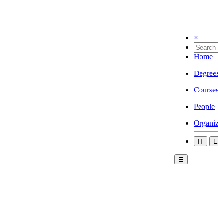
×
Home
Degree
Course
People
Organiz
IT
E
☰