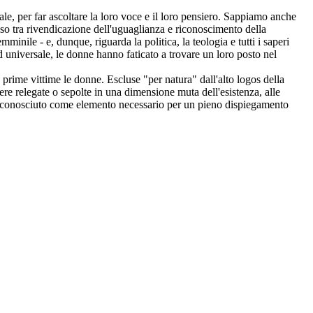
ale, per far ascoltare la loro voce e il loro pensiero. Sappiamo anche
teso tra rivendicazione dell'uguaglianza e riconoscimento della
minile - e, dunque, riguarda la politica, la teologia e tutti i saperi
d universale, le donne hanno faticato a trovare un loro posto nel
prime vittime le donne. Escluse "per natura" dall'alto logos della
sere relegate o sepolte in una dimensione muta dell'esistenza, alle
ha riconosciuto come elemento necessario per un pieno dispiegamento