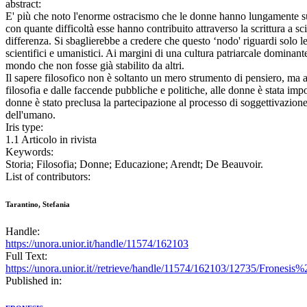
abstract:
E' più che noto l'enorme ostracismo che le donne hanno lungamente subit
con quante difficoltà esse hanno contribuito attraverso la scrittura a s
differenza. Si sbaglierebbe a credere che questo ‘nodo' riguardi solo le 
scientifici e umanistici. Ai margini di una cultura patriarcale dominan
mondo che non fosse già stabilito da altri.
Il sapere filosofico non è soltanto un mero strumento di pensiero, ma 
filosofia e dalle faccende pubbliche e politiche, alle donne è stata imp
donne è stato preclusa la partecipazione al processo di soggettivazione
dell'umano.
Iris type:
1.1 Articolo in rivista
Keywords:
Storia; Filosofia; Donne; Educazione; Arendt; De Beauvoir.
List of contributors:
Tarantino, Stefania
Handle:
https://unora.unior.it/handle/11574/162103
Full Text:
https://unora.unior.it//retrieve/handle/11574/162103/12735/Fronesis
Published in: