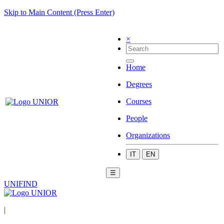
Skip to Main Content (Press Enter)
×
Home
Degrees
Courses
People
Organizations
IT
EN
☰
UNIFIND
|