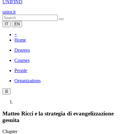
UNIFIND
unior.it
IT
EN
×
Home
Degrees
Courses
People
Organizations
☰
Matteo Ricci e la strategia di evangelizzazione
gesuita
Chapter