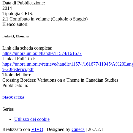
Data di Pubblicazione:
2014
Tipologia CRIS:
2.1 Contributo in volume (Capitolo o Saggio)
Elenco autori:
Federici, Eleonora
Link alla scheda completa:
https://unora.unior.it/handle/11574/161677
Link al Full Text:
https://unora.unior.it//retrieve/handle/11574/161677/11945/A%20L
%20Federici.pdf
Titolo del libro:
Crossing Borders: Variations on a Theme in Canadian Studies
Pubblicato in:
DIAGOSFERA
Series
Utilizzo dei cookie
Realizzato con
VIVO
| Designed by
Cineca
| 26.7.2.1