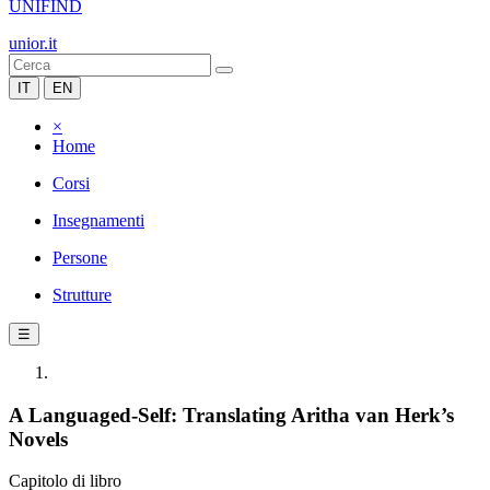
UNIFIND
unior.it
IT
EN
×
Home
Corsi
Insegnamenti
Persone
Strutture
☰
A Languaged-Self: Translating Aritha van Herk’s
Novels
Capitolo di libro