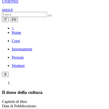
UNIFIND
unior.it
IT
EN
×
Home
Corsi
Insegnamenti
Persone
Strutture
☰
Il dono della cultura
Capitolo di libro
Data di Pubblicazione: